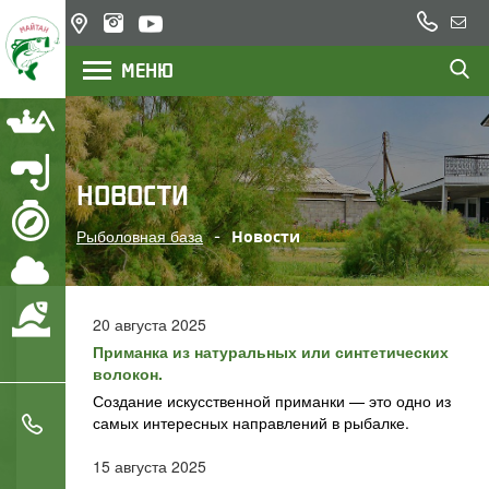
+7
Казахстан,
Напи
(777)
озеро
нам
МЕНЮ
200
Балхаш,
река Или
22
23
Рыбалка
Подводная охота
НОВОСТИ
Маршрут
Рыболовная база
Новости
Погода
Охрана водоемов
20 августа 2025
Приманка из натуральных или синтетических
волокон.
Создание искусственной приманки — это одно из
+7 (777) 200 22 23
самых интересных направлений в рыбалке.
15 августа 2025
+7 (705) 777 78 05