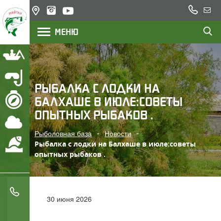
+7
Казахстан,
Напи
(777)
озеро
нам
МЕНЮ
200
Балхаш,
река Или
22
23
Рыбалка
Подводная охота
РЫБАЛКА С ЛОДКИ НА
БАЛХАШЕ В ИЮЛЕ:СОВЕТЫ
Маршрут
ОПЫТНЫХ РЫБАКОВ .
Погода
Рыболовная база
Новости
Охрана водоемов
Рыбалка с лодки на Балхаше в июле:советы
опытных рыбаков .
+7 (777) 200 22 23
30 июня 2026
+7 (705) 777 78 05
РЫБАЛКА С ЛОДКИ НА